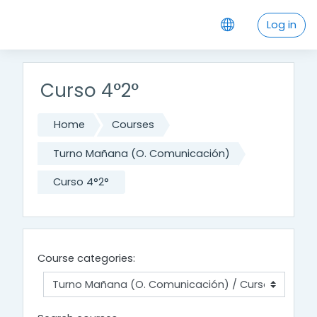
Skip to main content
Log in
Curso 4°2°
Home
Courses
Turno Mañana (O. Comunicación)
Curso 4°2°
Course categories: